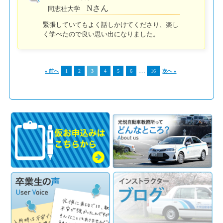
Nさん
同志社大学
緊張していてもよく話しかけてくださり、楽し
く学べたので良い思い出になりました。
…
« 前へ
1
2
3
4
5
6
16
次へ »