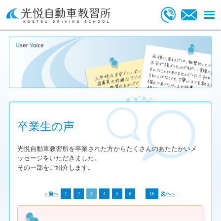
卒業生の声
光悦自動車教習所を卒業された方からたくさんのあたたかいメ
ッセージをいただきました。
その一部をご紹介します。
…
« 前へ
1
2
3
4
5
6
16
次へ »