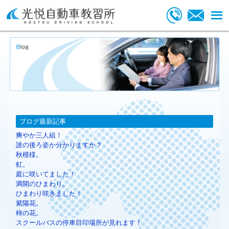
ブログ最新記事
爽やか三人組！
誰の後ろ姿か分かりますか？
秋模様。
虹。
庭に咲いてました！
満開のひまわり。
ひまわり咲きました！
紫陽花。
柿の花。
スクールバスの停車目印場所が見れます！