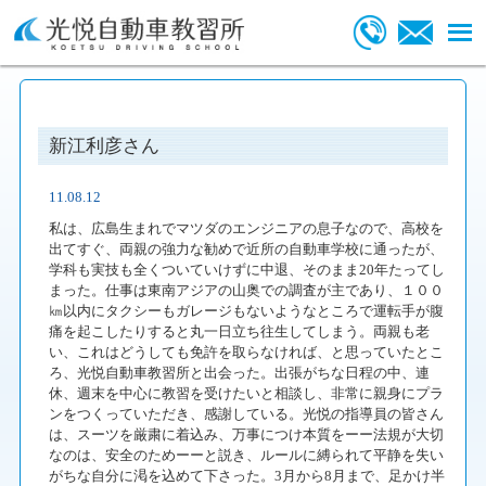
新江利彦さん
11.08.12
私は、広島生まれでマツダのエンジニアの息子なので、高校を
出てすぐ、両親の強力な勧めで近所の自動車学校に通ったが、
学科も実技も全くついていけずに中退、そのまま20年たってし
まった。仕事は東南アジアの山奥での調査が主であり、１００
㎞以内にタクシーもガレージもないようなところで運転手が腹
痛を起こしたりすると丸一日立ち往生してしまう。両親も老
い、これはどうしても免許を取らなければ、と思っていたとこ
ろ、光悦自動車教習所と出会った。出張がちな日程の中、連
休、週末を中心に教習を受けたいと相談し、非常に親身にプラ
ンをつくっていただき、感謝している。光悦の指導員の皆さん
は、スーツを厳粛に着込み、万事につけ本質をーー法規が大切
なのは、安全のためーーと説き、ルールに縛られて平静を失い
がちな自分に渇を込めて下さった。3月から8月まで、足かけ半